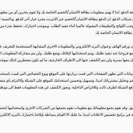
الدفع. اننا لا نهتم بمعلومات بطاقة الائتمان/الخصم الخاصة بك ولا تقوم بتخزين أي من معلو
شيكات الدفع. ان الدفع ببطاقة الائتمان/الخصم عبر الانترنت مجرد خيار آخر للدفع. وبالنسبة
ب اللوائح والتطبيقات المقبولة عالميا اثناء تنفيذ الطلب. وبموجب اختيارك، نحتفظ بجزء م
طاقة الائتمان الخاصة بك.
ن ورقم الهاتف وعنوان البريد الالكتروني والمعلومات الاخرى المشابهة المستخدمة للتعريف ع
فروعنا عند تنفيذ طلبك. ويتم استخدامها لإبلاغك بوضع طلبك. ولن يتم مشاركة المعلومات ال
ل معها بسرية ولن يتم الكشف عنها الى الاطراف الخارجية، ما لم نكون مضطرين لذلك بموجب
لبيانات التي تظهر الصفحات التي قمت بزيارتها على الموقع ونوع الخصائص التي قمت باستخدام
عم وتحليل مشترياتك لدينا، وتسهيل وتحسين استخدامك للموقع على الشبكة والالتزام باي متطلب
ع الشبكة لطرف ثالث وللاغراض الداخلية. ويجوز الكشف عن هذه المعلومات فقط الى موظفينا
ويق. وقد نقوم بجمع معلوماتك مع معلومات نقوم بجمعها من الشركات الاخرى واستخدامها لتحسي
ي برامج تخصيص الاعلانات لدينا، ما عليك الا القيام ببساطة بإبلاغنا باختيارك بالبريد الالك