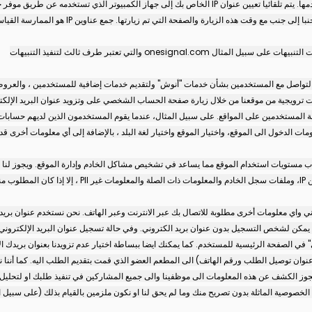
السجل على الخادم الخاص بنا عند قيام المستخدمين بزي
onesig والتي تعتبر طرف ثالث لتنفيذ التنبيهات
لتواصل مع المستخدمين بشأن خدمات "أنوش" ولتقديم خدمات إضافية للمستخدمين ، والعر
ات ترويجية من موقعنا من خلال زيارة صفحة الحساب الشخصي على وتزويد عنوان البريد الإلكتر
 المستخدمين على المواقع. على سبيل المثال، عندما يقوم المستخدمون الذين لديهم حسابات با
 الدخول الى الموقع، واختيار الموقع واختيار لغة البلد ، بالإضافة إلى أي معلومات أخرى قد 
ل حساب مستويات استخدام الموقع مما يساعد في تشخيص مشاكل الخادم وإدارة الموقع. ويجوز لن
اي معلومات أخرى مطلوبة للاتصال بك عبر الانترنت وعبر الهاتف. نحن نستخدم عنوان بريدك ال
يمكن لشخص التسجيل بدون عنوان بريد الكتروني. وفي حالة تسجيل عنوان البريد الإلكتروني ، ي
 الصفحة الرئيسية للمستخدم. كما يمكنك ايضا ببساطة اختيار عدم تزويدنا بعنوان بريدك ا
وعنوان توصيل الطلب ورقم الهاتف) الى المطعم العضو الذي قمت بتقديم الطلب اليه. كما أنن
ويجوز الكشف عن هذه المعلومات الى موظفينا والى جميع المشاركين في تنفيذ طلبك او لتحليل 
لخصوصية الماثلة بدون تصريح منك وما لم يحق لنا او نكون ملزمين بالقيام بذلك (على سبيل 