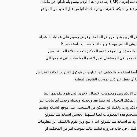
عناوين IP هي عناوين بروتوكول الإنترنت لأجهزة الكمبيوتر التي تستخدمها. يتم تلقائيا تعيين عنوان IP الخاص بك إلى جهاز الكمبيوتر الذي تستخدمه عن طريق موفر خدمة إنترنت (ISP). يتم تحديد هذا الرقم وتسجيله تلقائيا في ملفات
ارة الموقع، جنبا إلى جنب مع وقت هذه الزيارة والصفحة التي تم زيارتها. جمع عناوين IP هو الممارسة القياسية على شبكة الانترنت ويتم ذلك تلقائيا من قبل العديد من المواقع
وض الترويجية والعروض الخاصة، وفرض رسوم على عمليات الشراء
وني الخاص بهم عبر وصلة الانسحاب. باستخدام PII
لعودة إلى الموقع، تقوم الكوكيز بتحديد هؤلاء المستخدمين
نجمعها في المستقبل. نحن لا نبيع المعلومات التي نجمعها الى
ا أيضا استخدام والكشف عن عناوين بروتوكول الإنترنت لكافة الاغراض
الكتروني ومعلومات الاتصال الاخرى التي تقوم بتقديمها الينا
مكنك الدخول اليه فيما بعد وتحديثه وتعديله وحذف أي بيانات غير
لالكتروني، ولكنك لن تتمكن من التسجيل على موقع الشبكة وتقديم
ا نستخدم هذه المعلومات ايضا لتسهيل تحسين استخدامك للموقع
ودعم استخدامك للموقع. اننا لا نبيع ولن نقوم بالكشف عن معلومات
المثال في حالة ضرورة قيامنا بذلك بموجب امر من المحكمة او