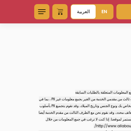
EN
العربية
ع المعلومات المتعلقة بالطلبات السابقة
تم تجميع المعلومات غير الشخصية (أو "غير PII") والمعلومات الديموغرافية وغيرها من المعلومات التي لا تكشف عن الهوية الخاصة بك. ويجوز ان نقوم نحن مع طرف ثالث من مقدمي الخدمة من الغير بجمع معلومات غير PII ، بما في
ذلك عنوان MAC الخاص بك ، ونوع الكمبيوتر الخاص بك ودقة الشاشة ، إصدار نظام التشغيل، ومتصفح الانترنت والبيانات الديموغرافية، على سبيل المثال الموقع الخاص بك ونوع الجنس وتاريخ الميلاد، وقد نقوم بتجميع PII بأسلوب
لنسبة المئوية لمستخدمينا الذين لديهم رمز منطقة هاتف محدد، وقد نقوم نحن مع الطرف الثالث من مقدم الخدمة أيضا
تمر لموقعنا. إذا كنت لا ترغب في جمع المعلومات من خلال