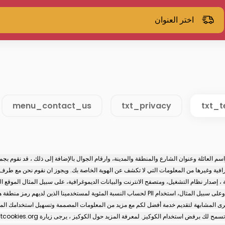
اختر العنوان
menu_contact_us
txt_privacy
txt_
سم العائلة وعنوان الشارع والمنطقة والمدينة، وارقام الجوال بالإضافة إلى ذلك ، قد نقوم بجم
بحيث أن المنتج النهائي لا يحددك شخصيا أو أي مستخدم آخر للموقع، وعلى سبيل المثال، استخدام PII لحساب ا
خرى المشابهة لتقديم خدمة أفضل لكم مع مزيد من المعلومات المصممة وتسهيل استخدامك المس
دام الكوكيز. لمعرفة المزيد حول الكوكيز ، يرجى زيارة http://www.allaboutcookies.org/.