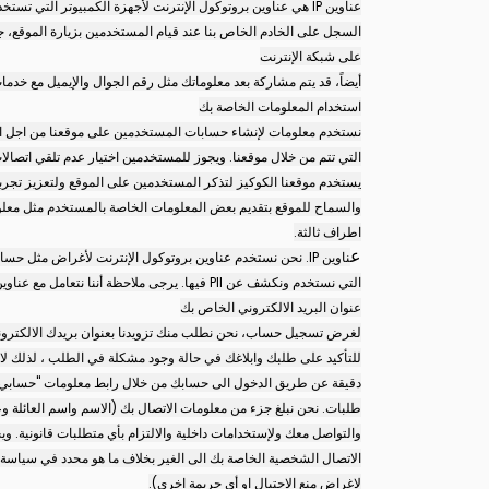
على شبكة الإنترنت
أيضاً، قد يتم مشاركة بعد معلوماتك مثل رقم الجوال والإيميل مع خدمات التنبيهات على سبيل المثال nal.com
استخدام المعلومات الخاصة بك
نستخدم معلومات لإنشاء حسابات المستخدمين على موقعنا من اجل ا
التي تتم من خلال موقعنا. ويجوز للمستخدمين اختيار عدم تلقي اتصال
يستخدم موقعنا الكوكيز لتذكر المستخدمين على الموقع ولتعزيز تجربة
والسماح للموقع بتقديم بعض المعلومات الخاصة بالمستخدم مثل معلومات
اطراف ثالثة.
ع
ناوين IP. نحن نستخدم عناوين بروتوكول الإنترنت لأغراض مث
التي نستخدم ونكشف عن PII فيها. يرجى ملاحظة أننا نتعامل مع عناوين IP، وملفات سجل الخادم والمعلومات ذات الصلة والمعلومات غير PII ، إلا إذا كان المطلوب منا أن نفعل غير ذلك بموجب القانون المطبق.
عنوان البريد الالكتروني الخاص بك
لغرض تسجيل حساب، نحن نطلب منك تزويدنا بعنوان بريدك الالكتروني و
للتأكيد على طلبك وابلاغك في حالة وجود مشكلة في الطلب ، لذلك لا 
دقيقة عن طريق الدخول الى حسابك من خلال رابط معلومات "حسابي" في
طلبات. نحن نبلغ جزء من معلومات الاتصال بك (الاسم واسم العائلة 
والتواصل معك ولإستخدامات داخلية والالتزام بأي متطلبات قانونية. 
الاتصال الشخصية الخاصة بك الى الغير بخلاف ما هو محدد في سياسة ا
لاغراض منع الاحتيال او أي جريمة اخرى).