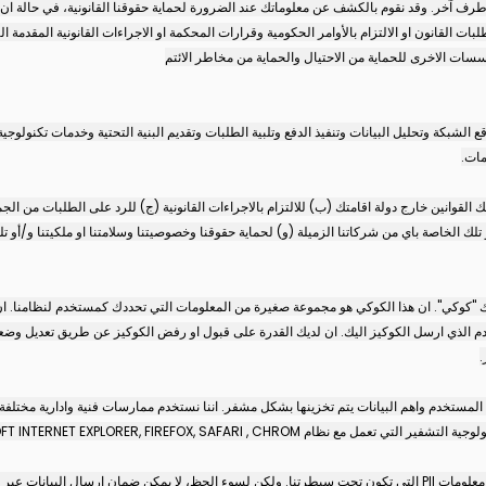
 آخر. وقد نقوم بالكشف عن معلوماتك عند الضرورة لحماية حقوقنا القانونية، في حالة ان ا
سات الاخرى للحماية من الاحتيال والحماية من مخاطر الائتم
لشبكة وتحليل البيانات وتنفيذ الدفع وتلبية الطلبات وتقديم البنية التحتية وخدمات تكنولوجية
مات.
 ذلك القوانين خارج دولة اقامتك (ب) للالتزام بالاجراءات القانونية (ج) للرد على الطلبات من
 تلك الخاصة باي من شركاتنا الزميلة (و) لحماية حقوقنا وخصوصيتنا وسلامتنا او ملكيتنا و/أو تلك
 بك "كوكي". ان هذا الكوكي هو مجموعة صغيرة من المعلومات التي تحددك كمستخدم لنظامنا. ا
م الذي ارسل الكوكيز اليك. ان لديك القدرة على قبول او رفض الكوكيز عن طريق تعديل وضعيا
.
مستخدم واهم البيانات يتم تخزينها بشكل مشفر. اننا نستخدم ممارسات فنية وادارية مختلفة