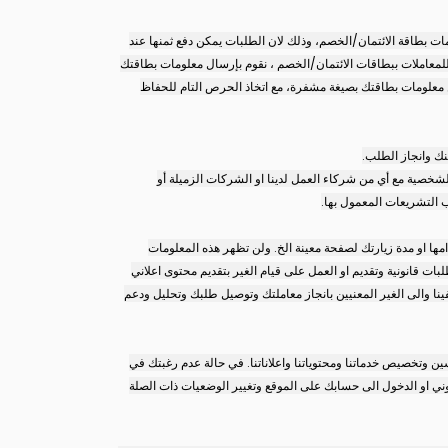
مات بطاقة الائتمان/الخصم، وذلك لان الطلبات يمكن دفع ثمنها عند
 للمعاملات ببطاقات الائتمان/الخصم ، نقوم بإرسال معلومات بطاقتك
ن معلومات بطاقتك بصيغة مشفرة، مع اتخاذ الحرص التام للحفاظ
نك وانجاز الطلب.
شخصية مع أي من شركاء العمل لدينا او الشركات الزميلة أو
 التشريعات المعمول بها.
ها او مدة زيارتك لصفحة معينة الخ. ولن تظهر هذه المعلومات
ات قانونية وتقديم او العمل على قيام الغير بتقديم محتوى اعلاني
 والى الغير المعنيين بانجاز معاملتك وتوصيل طلبك وتحليل ودعم
ن وتخصيص خدماتنا ومحتوياتنا واعلاناتنا. في حالة عدم رغبتك في
تروني او الدخول الى حسابك على الموقع وتغيير الوضعيات ذات الصلة