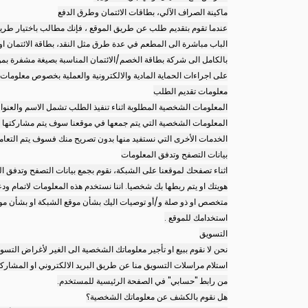
ماكينة الصراف الآلي، بطاقات الائتمان وطرق الدفع
عندما تقوم بتقديم طلب عن طريق الموقع ، فإنك مطالب باختيار طريقة 
الباب مباشرة الى المطعم في عدة طرق مثل النقد، بطاقة الائتمان او 
بالكامل الى شركة بطاقة الخصم/الائتمان المناسبة بصيغة مشفرة بموج
على اجراءات الحماية المادية والالكترونية والعملية بخصوص معلومات ب
معلومات تقديم الطلب
المعلومات الشخصية المطلوبة اثناء تنفيذ الطلب تشمل الاسم والعنوا
المعلومات الشخصية التي يتم جمعها في موقعنا سوف يتم مشاركتها مع 
الخدمات الأخرى التي نستفيد منها بدون تصريح منك فسوف يتم التعام
بيانات التصفح وتدفق المعلومات
اثناء تصفحك لموقعنا على الشبكة، نقوم بجمع بيانات التصفح وتدفق ا
هويتك او يتم ربطها بك شخصيا. اننا نستخدم هذه المعلومات لاتمام ود
متخصص او ذو صلة و/أو توصيات اليك بشأن موقع الشبكة او بشأن موق
استخدامك للموقع .
التسويق
نحن لا نقوم ببيع او تأجير معلوماتك الشخصية الى الغير لأغراض التس
استلام مراسلات التسويق منا عن طريق البريد الالكتروني او المشاركة ف
من رابط "حسابي" في الصفحة الرئيسية للمستخدم.
هل نقوم بالكشف عن معلوماتك الشخصية؟