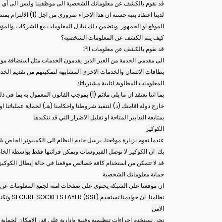
قد نقوم بالكشف عن معلوماتك الشخصية الى موظفينا وليس الى أي طرف
الموقع او الجمهور. ويتضمن ذلك تبادل المعلومات مع الشركات والمؤس
كيف يتم الكشف عن المعلومات الشخصية؟
قد نقوم بالكشف عن معلومات PII:
الى مقدمي الخدمة من الغير الذين يقدمون الخدمات مثل استضافة موقع ا
بطاقات الائتمان والخدمات الاخرى المشابهة لتمكينهم من تقديم الخد
المعلومات المطلوبة لتلبية مشترياتك
بما اننا نعتقد ان ما يلي ملائم (أ) بموجب القانون المعمول به بما في
خارج دولة اقامتك (د) لتنفيذ شروطنا واحكامنا (هـ) لحماية عملياتنا او
بمتابعة التدابير المتاحة او تقليل الاضرار التي قد نتكبدها
الكوكيز
عندما تقوم بزيارة موقعنا، يرسل خادم النظام الى الكمبيوتر الخاص
بك. ان الكوكيز لا توصل الفيروسات ويمكن قرائتها فقط بواسطة الخاد
قد لا تتمكن من استخدام كافة خصائص موقعنا في حالة إبطال الكوكيز
حماية معلوماتك الشخصية
ان موقعنا على الشبكة يحتوي على صفحات امنة لجمع المعلومات عن ال
نظامنا. ان خوادمنا تستخدم SECURE SOCKETS LAYER (SSL) وتكنولوجية التشفير التي تعمل مع نظام NETSCAPE NAVIGATOR, MICROSOFT INTERNET EXPLORER, FIREFOX, SAFARI , CHROM
الامن