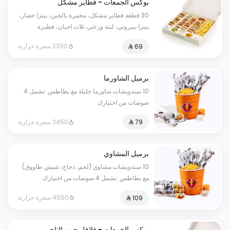
بوكس الجمعات - فطاير مشكل
30 قطعة فطاير مشكل، محمرة بالجبن، بيتزا خضار،
بيتزا بيبروني، لبنة وزعتر، ثلاث اجبان، فطيرة
الشاورما، بطاطس، مخلل، صوص ثوم عادي، صوص
2390 سعرة حرارية
الثوم حار، صوص الطحينة.
برميل الشاورما
10 سندويشات شاورما جليلة مع بطاطس. تشمل 4
صوصات من اختيارك
3450 سعرة حرارية
برميل المشاوي
10 سندويشات مشاوي (لحم، دجاج، شيش طاووق)
مع بطاطس. تشمل 4 صوصات من اختيارك.
4550 سعرة حرارية
بوكس الجمعات - فلافل جيب التاجر