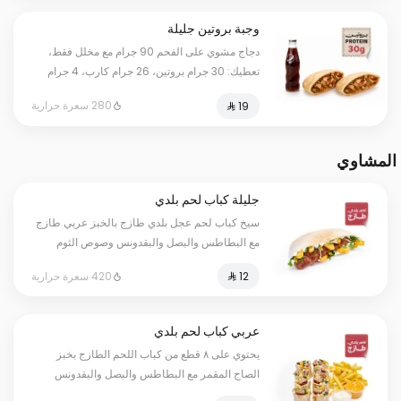
وجبة بروتين جليلة
دجاج مشوي على الفحم 90 جرام مع مخلل فقط،
تعطيك: 30 جرام بروتين، 26 جرام كارب، 4 جرام
دهون، بمجموع 280 سعرة حرارية. أرقامنا حقيقية
280 سعرة حرارية
وموثقة بفحص مختبر معتمد؛ كل وانت مرتاح.
المشاوي
جليلة كباب لحم بلدي
سيخ كباب لحم عجل بلدي طازج بالخبز عربي طازج
مع البطاطس والبصل والبقدونس وصوص الثوم
420 سعرة حرارية
عربي كباب لحم بلدي
يحتوي على ٨ قطع من كباب اللحم الطازج بخبز
الصاج المقمر مع البطاطس والبصل والبقدونس
وصوص الثوم