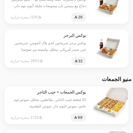
دجاج مع بيبسي بارد وصوصات جليلة (ثوم، ثوم حار،
ومخلل).
1235 سعرة حرارية
بوكس البرجر
بوكس برجر شريحتين لحم بلاك أنجوس، شريحتين
جبن شيدر أمريكي، مخلل، ولمسة من صوصنا
الخاص، تقدم مع 4 قطع ستربس وبطاطس وبيبسي
2850 سعرة حرارية
كوجبة.
منيو الجمعات
بوكس الجمعات - جيب التاجر
32 قطعة جيب التاجر، بطاطس، مخلل، صوص ثوم
عادي، صوص الثوم حار، صوص الطحينة.
3720 سعرة حرارية