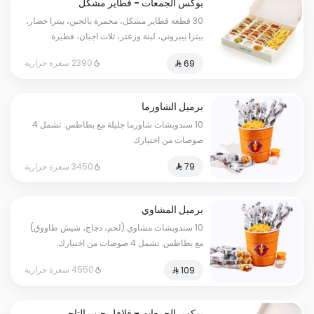
بوكس الجمعات - فطاير مشكل
30 قطعة فطاير مشكل، محمرة بالجبن، بيتزا خضار،
بيتزا بيبروني، لبنة وزعتر، ثلاث اجبان، فطيرة
الشاورما، بطاطس، مخلل، صوص ثوم عادي، صوص
2390 سعرة حرارية
الثوم حار، صوص الطحينة.
برميل الشاورما
10 سندويشات شاورما جليلة مع بطاطس. تشمل 4
صوصات من اختيارك
3450 سعرة حرارية
برميل المشاوي
10 سندويشات مشاوي (لحم، دجاج، شيش طاووق)
مع بطاطس. تشمل 4 صوصات من اختيارك.
4550 سعرة حرارية
بوكس الجمعات - فلافل جيب التاجر