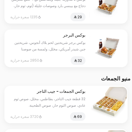
دجاج مع بيبسي بارد وصوصات جليلة (ثوم، ثوم حار،
ومخلل).
1235 سعرة حرارية
بوكس البرجر
بوكس برجر شريحتين لحم بلاك أنجوس، شريحتين
جبن شيدر أمريكي، مخلل، ولمسة من صوصنا
الخاص، تقدم مع 4 قطع ستربس وبطاطس وبيبسي
2850 سعرة حرارية
كوجبة.
منيو الجمعات
بوكس الجمعات - جيب التاجر
32 قطعة جيب التاجر، بطاطس، مخلل، صوص ثوم
عادي، صوص الثوم حار، صوص الطحينة.
3720 سعرة حرارية