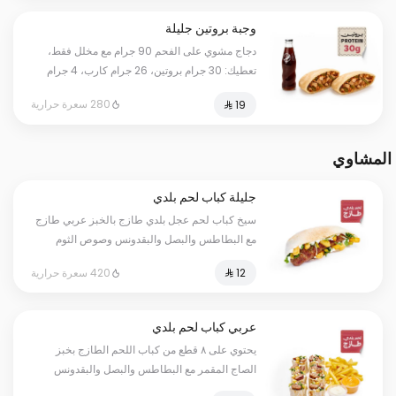
وجبة بروتين جليلة
دجاج مشوي على الفحم 90 جرام مع مخلل فقط،
تعطيك: 30 جرام بروتين، 26 جرام كارب، 4 جرام
دهون، بمجموع 280 سعرة حرارية. أرقامنا حقيقية
280 سعرة حرارية
وموثقة بفحص مختبر معتمد؛ كل وانت مرتاح.
المشاوي
جليلة كباب لحم بلدي
سيخ كباب لحم عجل بلدي طازج بالخبز عربي طازج
مع البطاطس والبصل والبقدونس وصوص الثوم
420 سعرة حرارية
عربي كباب لحم بلدي
يحتوي على ٨ قطع من كباب اللحم الطازج بخبز
الصاج المقمر مع البطاطس والبصل والبقدونس
وصوص الثوم