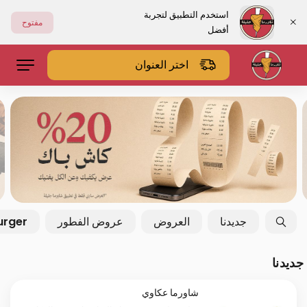
استخدم التطبيق لتجربة
مفتوح
أفضل
اختر العنوان
جديدنا
العروض
عروض الفطور
urger
جديدنا
شاورما عكاوي