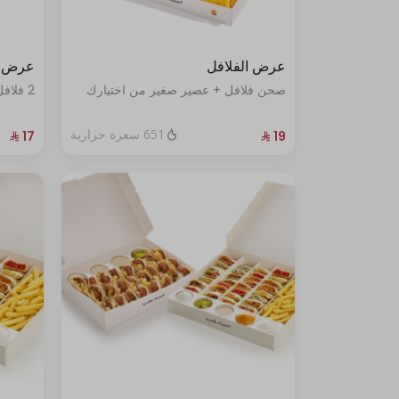
ستريبس عادي
ستريبس حار
عرض الفلافل
عرض د
صحن فلافل + عصير صغير من اختيارك
2 فلافل جليلة +عصير صغير من اختيارك
651 سعرة حرارية