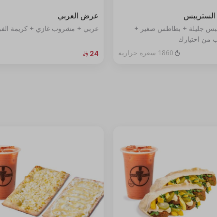
لستريبس
عرض العربي
يبس جليلة + بطاطس صغير +
عربي + مشروب غازي + كريمة الف
من اختيارك
1860 سعرة حرارية
+ ⁨⁦‪‬ 4⁩
+ ⁨⁦‪‬ 4⁩
+ ⁨⁦‪‬ 4⁩
+ ⁨⁦‪‬ 4⁩
+ ⁨⁦‪‬ 4⁩
+ ⁨⁦‪‬ 4⁩