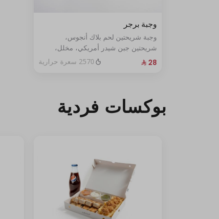
وجبة برجر
وجبة شريحتين لحم بلاك أنجوس،
شريحتين جبن شيدر أمريكي، مخلل،
ولمسة من صوصنا الخاص، تقدم مع
2570 سعرة حرارية
بطاطس وبيبسي كوجبة.
بوكسات فردية