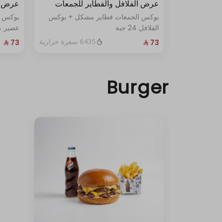
عرض الفلافل والفطاير للجمعات
عرض ا
بوكس الجمعات فطاير مشكل + بوكس
بوكس ا
الفلافل 24 حبة
عصير م
6435 سعرة حرارية
Burger