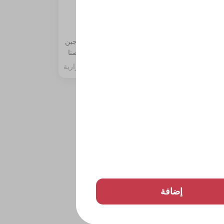
برجر جليلة
تشب،
شريحتين لحم بلاك أنجوس، شريحتين جبن
شيدر أمريكي، مخلل، ولمسة من صوصنا
الخاص.
400 سعرة حرارية
إضافة