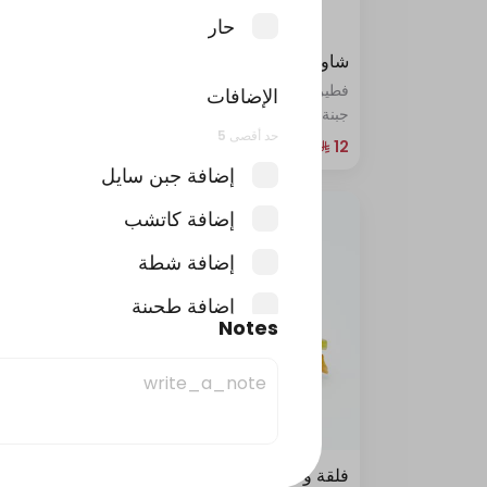
حار
شاورما عكاوي
فطيرة
فطيرة ملفوفة غنية بدجاج الشاورما مع
فطيرة 
الإضافات
جبنة العكاوي
حد أقصى 5
415 سعرة حرارية
إضافة جبن سايل
إضافة كاتشب
إضافة شطة
إضافة طحينة
Notes
إضافة شطة تركية
زيادة
حد أقصى 3
فلقة وحدة