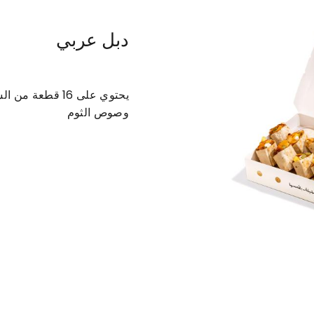
دبل عربي
ريبس
بروستد
فلافل
الفرن
نقرشة
يحتوي على 16 قط
وصوص الثوم