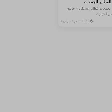
لفطاير للجمعات
لجمعات فطاير مشكل + جالون
ن اختيارك
4030 سعرة حرارية