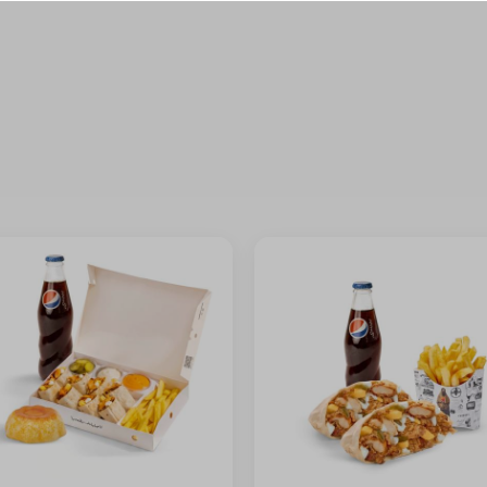
+ ⁨⁦‪‬ 1⁩