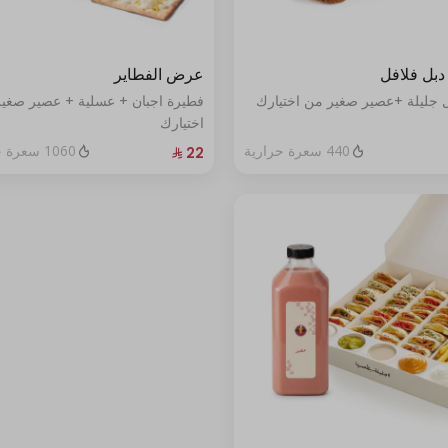
+ ⁨⁦‪‬ 4⁩
+ ⁨⁦‪‬ 4⁩
بل فلافل
عرض الفطاير
فطيرة اجبان + عسلية + عصير صغي
اختيارك
440 سعرة حرارية
1060 سعرة حرارية