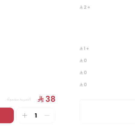
+ ⁨⁦‪‬ 2⁩
 عكاوي
بطاطس بوفية
ملفوفة بحشوة جبن العكاوي
بطاطس مقلي مع صوص الثوم، الكا
الكمون، والشطة
280 سعرة حرارية
740 سعرة حرارية
+ ⁨⁦‪‬ 1⁩
+ ⁨⁦‪‬ 1⁩
الضريبة مشمولة