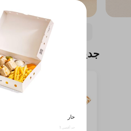
الشاورما
البروتين والصحي
المشاوي
ست
جديدنا
حار
حد أقصى 1