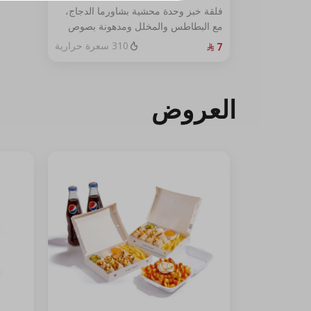
زيادة مخلل
فلقة خبز وحدة محشية بشاورما الدجاج،
مع البطاطس والمخلل ومدهونة بصوص
زيادة بطاطس
الثوم.
310 سعرة حرارية
زيادة ثوم
العروض
بدون
حد أقصى 3
بدون بطاطس
بدون مخلل
بدون ثوم
حار
حد أقصى 1
بطاطس حار