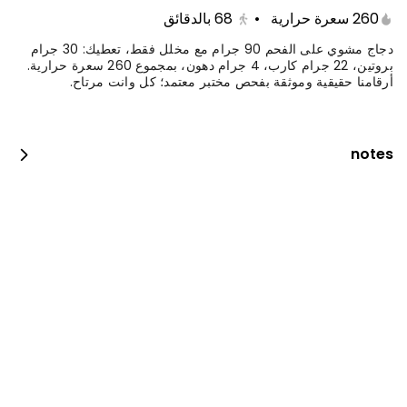
فطيرة ملفوفة غنية بدجاج الشاورما مع جبنة العكاوي
260 سعرة حرارية
•
68
بالدقائق
دجاج مشوي على الفحم 90 جرام مع مخلل فقط، تعطيك: 30 جرام
415 سعرة حرارية
بروتين، 22 جرام كارب، 4 جرام دهون، بمجموع 260 سعرة حرارية.
أرقامنا حقيقية وموثقة بفحص مختبر معتمد؛ كل وانت مرتاح.
فطيرة عكاوي
فطيرة ملفوفة بحشوة جبن العكاوي
notes
280 سعرة حرارية
بطاطس بوفية
بطاطس مقلي مع صوص الثوم، الكاتشب، الكمون،
والشطة
740 سعرة حرارية
برجر جليلة
شريحتين لحم بلاك أنجوس، شريحتين جبن شيدر