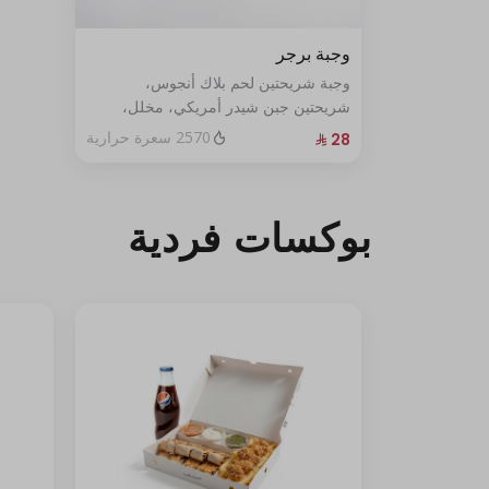
وجبة برجر
وجبة شريحتين لحم بلاك أنجوس،
شريحتين جبن شيدر أمريكي، مخلل،
ولمسة من صوصنا الخاص، تقدم مع
2570 سعرة حرارية
بطاطس وبيبسي كوجبة.
بوكسات فردية