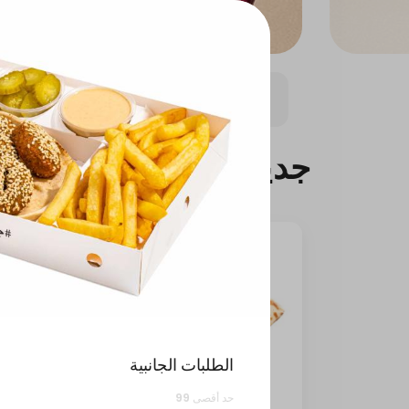
الشاورما
البروتين والصحي
المشاوي
ست
جديدنا
الطلبات الجانبية
حد أقصى 99