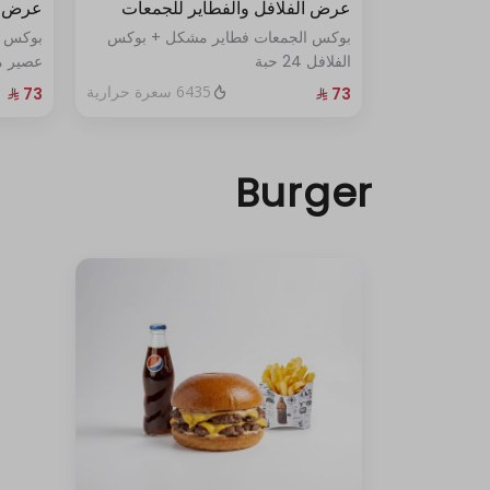
عرض الفلافل والفطاير للجمعات
عرض ا
بوكس الجمعات فطاير مشكل + بوكس
بوكس ا
الفلافل 24 حبة
عصير م
6435 سعرة حرارية
Burger