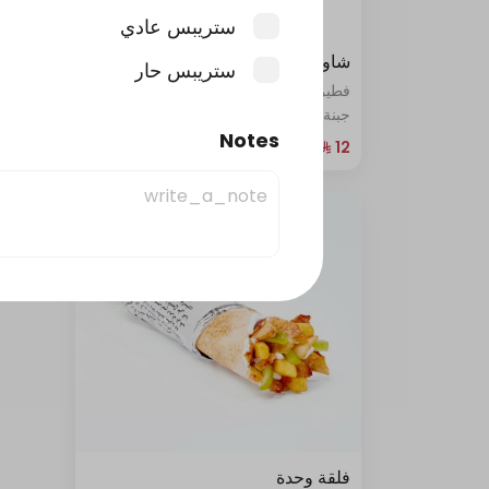
ستريبس عادي
شاورما عكاوي
فطيرة
ستريبس حار
فطيرة ملفوفة غنية بدجاج الشاورما مع
فطيرة 
جبنة العكاوي
Notes
415 سعرة حرارية
فلقة وحدة