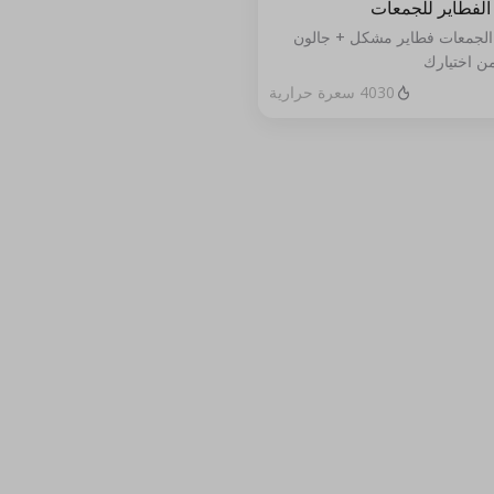
لفطاير للجمعات
لجمعات فطاير مشكل + جالون
ن اختيارك
4030 سعرة حرارية