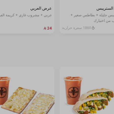
لستريبس
عرض العربي
يبس جليلة + بطاطس صغير +
عربي + مشروب غازي + كريمة الف
من اختيارك
1860 سعرة حرارية