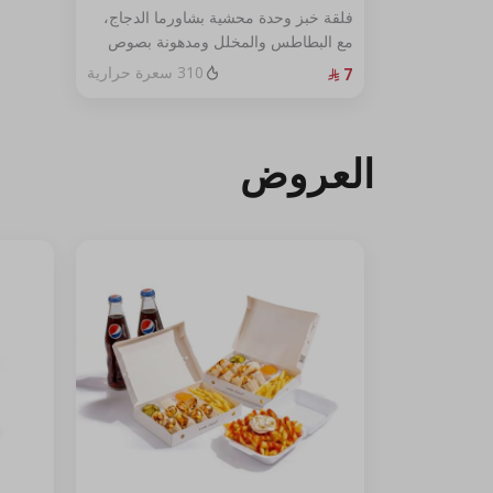
فلقة خبز وحدة محشية بشاورما الدجاج،
مع البطاطس والمخلل ومدهونة بصوص
الثوم.
310 سعرة حرارية
العروض