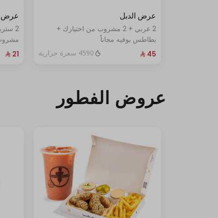
عرض الدبل
عرض ا
2 عربي + 2 مشروب من اختيارك +
2 ستر
بطاطس بوفيه مجاناً
مشروب 
4590 سعرة حرارية
عروض الفطور