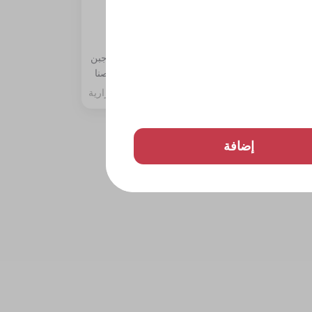
برجر جليلة
تشب،
شريحتين لحم بلاك أنجوس، شريحتين جبن
شيدر أمريكي، مخلل، ولمسة من صوصنا
الخاص.
400 سعرة حرارية
إضافة