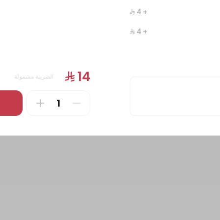
+ ⁨⁦‪‬ 4⁩
 عكاوي
بطاطس بوفية
+ ⁨⁦‪‬ 4⁩
ملفوفة بحشوة جبن العكاوي
بطاطس مقلي مع صوص الثوم، الكا
الكمون، والشطة
280 سعرة حرارية
740 سعرة حرارية
الضريبة مشمولة