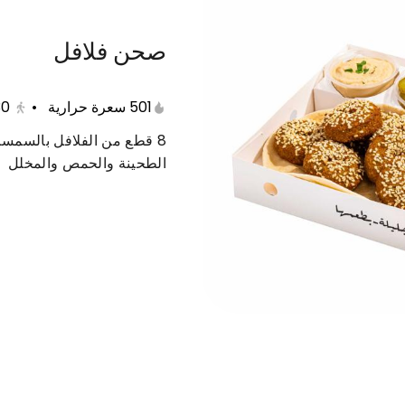
صحن فلافل
ريبس
بروستد
فلافل
الفرن
نقرشة
501 سعرة حرارية
•
30
8 قطع من الفلافل بالسمس
الطحينة والحمص والمخلل