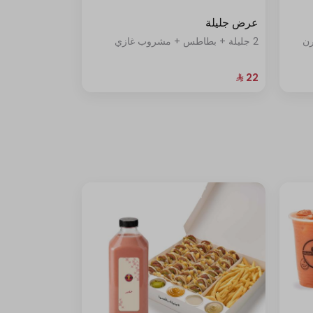
عرض جليلة
رن
2 جليلة + بطاطس + مشروب غازي